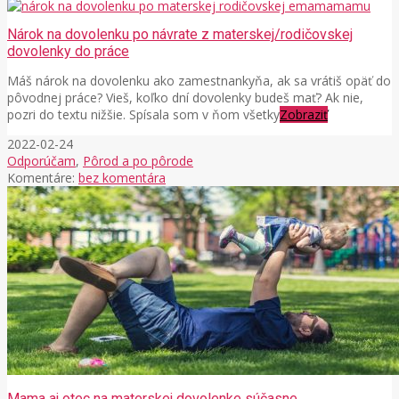
Nárok na dovolenku po návrate z materskej/rodičovskej
dovolenky do práce
Máš nárok na dovolenku ako zamestnankyňa, ak sa vrátiš opäť do
pôvodnej práce? Vieš, koľko dní dovolenky budeš mať? Ak nie,
pozri do textu nižšie. Spísala som v ňom všetky
Zobraziť
2022-02-24
Odporúčam
,
Pôrod a po pôrode
Komentáre:
bez komentára
Mama aj otec na materskej dovolenke súčasne