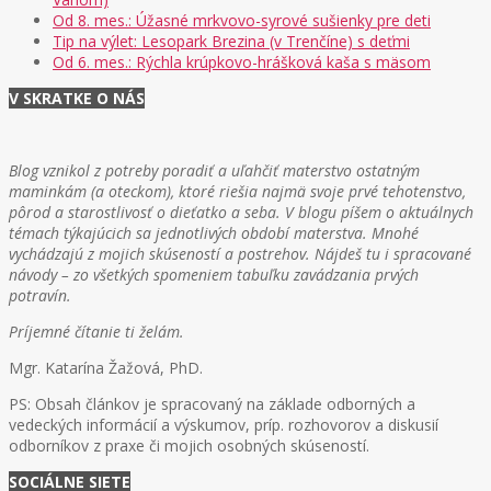
Od 8. mes.: Úžasné mrkvovo-syrové sušienky pre deti
Tip na výlet: Lesopark Brezina (v Trenčíne) s deťmi
Od 6. mes.: Rýchla krúpkovo-hrášková kaša s mäsom
V SKRATKE O NÁS
Blog vznikol z potreby poradiť a uľahčiť materstvo ostatným
maminkám (a oteckom), ktoré riešia najmä svoje prvé tehotenstvo,
pôrod a starostlivosť o dieťatko a seba. V blogu píšem o aktuálnych
témach týkajúcich sa jednotlivých období materstva. Mnohé
vychádzajú z mojich skúseností a postrehov. Nájdeš tu i spracované
návody – zo všetkých spomeniem tabuľku zavádzania prvých
potravín.
Príjemné čítanie ti želám.
Mgr. Katarína Žažová, PhD.
PS: Obsah článkov je spracovaný na základe odborných a
vedeckých informácií a výskumov, príp. rozhovorov a diskusií
odborníkov z praxe či mojich osobných skúseností.
SOCIÁLNE SIETE