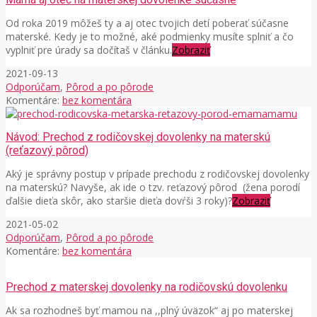
Od roka 2019 môžeš ty a aj otec tvojich detí poberať súčasne
materské. Kedy je to možné, aké podmienky musíte splniť a čo
vyplniť pre úrady sa dočítaš v článku.
Zobraziť
2021-09-13
Odporúčam
,
Pôrod a po pôrode
Komentáre:
bez komentára
Návod: Prechod z rodičovskej dovolenky na materskú
(reťazový pôrod)
Aký je správny postup v prípade prechodu z rodičovskej dovolenky
na materskú? Navyše, ak ide o tzv. reťazový pôrod (žena porodí
ďalšie dieťa skôr, ako staršie dieťa dovŕši 3 roky)?
Zobraziť
2021-05-02
Odporúčam
,
Pôrod a po pôrode
Komentáre:
bez komentára
Prechod z materskej dovolenky na rodičovskú dovolenku
Ak sa rozhodneš byť mamou na ,,plný úväzok“ aj po materskej