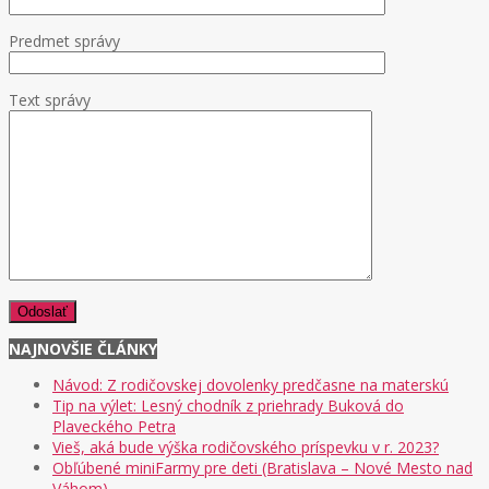
Predmet správy
Text správy
NAJNOVŠIE ČLÁNKY
Návod: Z rodičovskej dovolenky predčasne na materskú
Tip na výlet: Lesný chodník z priehrady Buková do
Plaveckého Petra
Vieš, aká bude výška rodičovského príspevku v r. 2023?
Obľúbené miniFarmy pre deti (Bratislava – Nové Mesto nad
Váhom)