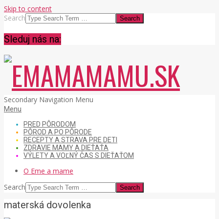
Skip to content
Search
Sleduj nás na:
EMAMAMAMU.SK
Secondary Navigation Menu
Menu
PRED PÔRODOM
PÔROD A PO PÔRODE
RECEPTY A STRAVA PRE DETI
ZDRAVIE MAMY A DIEŤAŤA
VÝLETY A VOĽNÝ ČAS S DIEŤAŤOM
O Eme a mame
Search
materská dovolenka