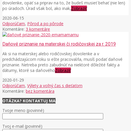
dovolenke, opäť sa priprav na to, že budeš musieť behať (nie len)
po úradoch. Úrad však bol, ako inak,
Zobraziť
2020-06-15
Odporúčam
,
Pôrod a po pôrode
Komentáre:
3 komentáre
Daňové priznanie na materskej či rodičovskej za r. 2019
Ak si na materskej alebo rodičovskej dovolenke a v
predchádzajúcom roku si ešte pracoval/la, musíš podať daňové
priznanie. Netreba preto zabudnúť na niektoré dôležité fakty a
dátumy, ktoré sa daňového
Zobraziť
2020-01-29
Odporúčam
,
Výlety a voľný čas s dieťaťom
Komentáre:
bez komentára
OTÁZKA? KONTAKTUJ MA
Tvoje meno (povinné)
Tvoj e-mail (povinné)