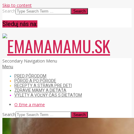
Skip to content
Search
Sleduj nás na:
EMAMAMAMU.SK
Secondary Navigation Menu
Menu
PRED PÔRODOM
PÔROD A PO PÔRODE
RECEPTY A STRAVA PRE DETI
ZDRAVIE MAMY A DIEŤAŤA
VÝLETY A VOĽNÝ ČAS S DIEŤAŤOM
O Eme a mame
Search