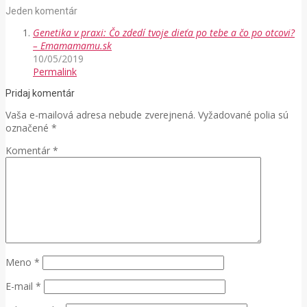
Jeden komentár
Genetika v praxi: Čo zdedí tvoje dieťa po tebe a čo po otcovi?
– Emamamamu.sk
10/05/2019
Permalink
Pridaj komentár
Vaša e-mailová adresa nebude zverejnená.
Vyžadované polia sú
označené
*
Komentár
*
Meno
*
E-mail
*