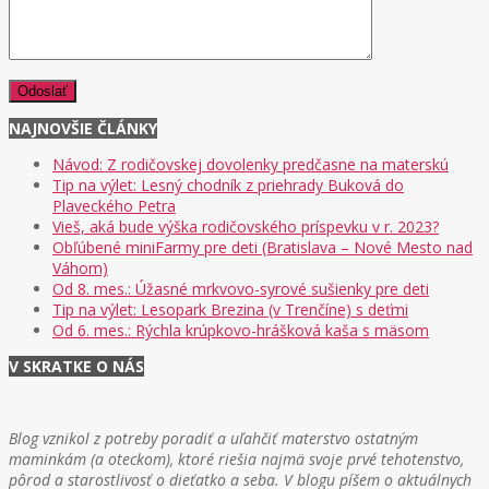
NAJNOVŠIE ČLÁNKY
Návod: Z rodičovskej dovolenky predčasne na materskú
Tip na výlet: Lesný chodník z priehrady Buková do
Plaveckého Petra
Vieš, aká bude výška rodičovského príspevku v r. 2023?
Obľúbené miniFarmy pre deti (Bratislava – Nové Mesto nad
Váhom)
Od 8. mes.: Úžasné mrkvovo-syrové sušienky pre deti
Tip na výlet: Lesopark Brezina (v Trenčíne) s deťmi
Od 6. mes.: Rýchla krúpkovo-hrášková kaša s mäsom
V SKRATKE O NÁS
Blog vznikol z potreby poradiť a uľahčiť materstvo ostatným
maminkám (a oteckom), ktoré riešia najmä svoje prvé tehotenstvo,
pôrod a starostlivosť o dieťatko a seba. V blogu píšem o aktuálnych