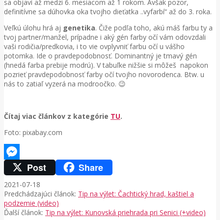
sa objaví až medzi 6. mesiacom až 1 rokom. Avšak pozor,
definitívne sa dúhovka oka tvojho dieťatka ..vyfarbí“ až do 3. roka.
Veľkú úlohu hrá aj
genetika
. Čiže podľa toho, akú máš farbu ty a
tvoj partner/manžel, prípadne i aký gén farby očí vám odovzdali
vaši rodičia/predkovia, i to vie ovplyvniť farbu očí u vášho
potomka. Ide o pravdepodobnosť. Dominantný je tmavý gén
(hnedá farba prebije modrú). V tabuľke nižšie si môžeš napokon
pozrieť pravdepodobnosť farby očí tvojho novorodenca. Btw. u
nás to zatiaľ vyzerá na modroočko. 😉
Čítaj viac článkov z kategórie
TU
.
Foto: pixabay.com
Post
Share
Messenger
2021-07-18
Predchádzajúci článok:
Tip na výlet: Čachtický hrad, kaštiel a
podzemie (video)
Ďalší článok:
Tip na výlet: Kunovská priehrada pri Senici (+video)