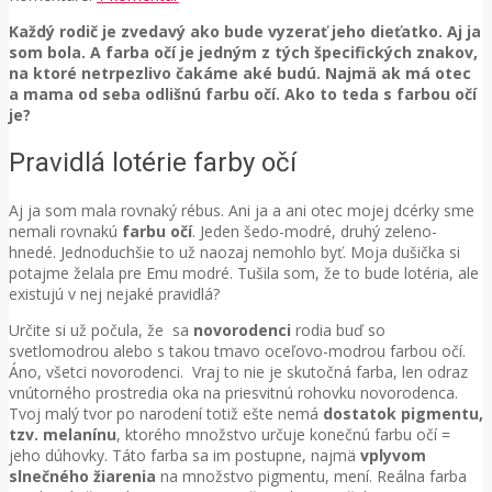
Každý rodič je zvedavý ako bude vyzerať jeho dieťatko. Aj ja
som bola. A farba očí je jedným z tých špecifických znakov,
na ktoré netrpezlivo čakáme aké budú. Najmä ak má otec
a mama od seba odlišnú farbu očí. Ako to teda s farbou očí
je?
Pravidlá lotérie farby očí
Aj ja som mala rovnaký rébus. Ani ja a ani otec mojej dcérky sme
nemali rovnakú
farbu očí
. Jeden šedo-modré, druhý zeleno-
hnedé. Jednoduchšie to už naozaj nemohlo byť. Moja dušička si
potajme želala pre Emu modré. Tušila som, že to bude lotéria, ale
existujú v nej nejaké pravidlá?
Určite si už počula, že sa
novorodenci
rodia buď so
svetlomodrou alebo s takou tmavo oceľovo-modrou farbou očí.
Áno, všetci novorodenci. Vraj to nie je skutočná farba, len odraz
vnútorného prostredia oka na priesvitnú rohovku novorodenca.
Tvoj malý tvor po narodení totiž ešte nemá
dostatok pigmentu,
tzv. melanínu
, ktorého množstvo určuje konečnú farbu očí =
jeho dúhovky. Táto farba sa im postupne, najmä
vplyvom
slnečného žiarenia
na množstvo pigmentu, mení. Reálna farba