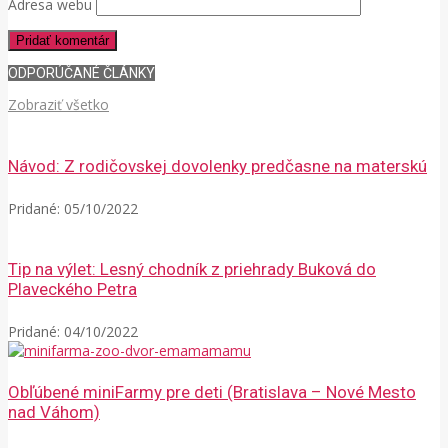
Adresa webu
ODPORÚČANÉ ČLÁNKY
Zobraziť všetko
Návod: Z rodičovskej dovolenky predčasne na materskú
Pridané:
05/10/2022
Tip na výlet: Lesný chodník z priehrady Buková do
Plaveckého Petra
Pridané:
04/10/2022
Obľúbené miniFarmy pre deti (Bratislava – Nové Mesto
nad Váhom)