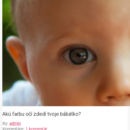
Akú farbu očí zdedí tvoje bábätko?
By:
admin
Komentáre:
1 komentár