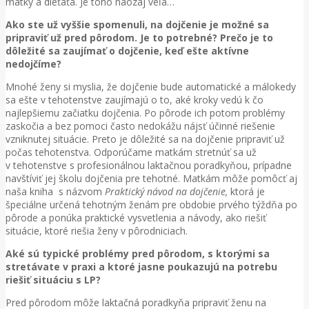
matky a dieťaťa. Je toho naozaj veľa…
Ako ste už vyššie spomenuli, na dojčenie je možné sa
pripraviť už pred pôrodom. Je to potrebné? Prečo je to
dôležité sa zaujímať o dojčenie, keď ešte aktívne
nedojčíme?
Mnohé ženy si myslia, že dojčenie bude automatické a málokedy
sa ešte v tehotenstve zaujímajú o to, aké kroky vedú k čo
najlepšiemu začiatku dojčenia. Po pôrode ich potom problémy
zaskočia a bez pomoci často nedokážu nájsť účinné riešenie
vzniknutej situácie. Preto je dôležité sa na dojčenie pripraviť už
počas tehotenstva. Odporúčame matkám stretnúť sa už
v tehotenstve s profesionálnou laktačnou poradkyňou, prípadne
navštíviť jej školu dojčenia pre tehotné. Matkám môže pomôcť aj
naša kniha s názvom
Praktický návod na dojčenie,
ktorá je
špeciálne určená tehotným ženám pre obdobie prvého týždňa po
pôrode a ponúka praktické vysvetlenia a návody, ako riešiť
situácie, ktoré riešia ženy v pôrodniciach.
Aké sú typické problémy pred pôrodom, s ktorými sa
stretávate v praxi a ktoré jasne poukazujú na potrebu
riešiť situáciu s LP?
Pred pôrodom môže laktačná poradkyňa pripraviť ženu na