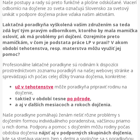
Naše postupy a rady sú preto funkčné a plošne odskúšané. Viacerí
odborníci na dojčenie zo sveta označujú Slovensko za svetový
unikát v podpore dojčenia práve vďaka našim aktivitám.
Laktačná poradkyňa vyškolená vašim združením sa teda
zdá byť tým pravým odborníkom, ktorého by mala mamička
osloviť, ak má problémy pri dojčení. Ozrejmite preto
mamičkám, v čom je podstata práce LP v praxi? V akom
období tehotenstva, resp. materstva môžu využiť jej
pomoc?
Profesionálne laktačné poradkyne sú rodinám k dispozícii
prostredníctvom zoznamu poradkýň na našej webovej stránke a
sprevádzajú ich počas celej dĺžky trvania dojčenia, konkrétne:
už v tehotenstve
môže poradkyňa pripraviť rodinu na
dojčenie,
taktiež v období tesne
po pôrode
,
a aj v ďalších mesiacoch a rokoch dojčenia.
Naše poradkyne pomáhajú ženám riešiť rôzne problémy s
dojčením formou individuálneho poradenstva, väčšinou priamo
u nich doma. Podporu a pomoc s dojčením môžu rodiny počas
obdobia dojčenia
nájsť aj v podporných skupinách dojčenia
,
kde sa stretáva viacero žien s deťmi a spoločne sa s poradkyňou