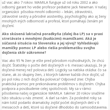
už viac ako 7 rokov. MAMILA funguje už od roku 2002 a ako
odborný garant ho vedie profesor pediatrie Jack Newman. V našej
organizácii pôsobia mnohí odborníci – lekári, zdravotníci,
zdravotné sestry a pôrodné asistentky, psychologičky ako aj ženy
mnohých iných odborností a profesií, ktorí pomáhajú ženám pri
dojčení.
Ako skúsená laktačná poradkyňa (ďalej iba LP) sa v praxi
stretávate s mnohými (budúcimi) mamičkami. Aká je
súčasná situácia na Slovensku a jej vývoj? Vyhľadávajú
mamičky pomoc LP alebo riešia problematiku svojho
dojčenia skôr súkromne?
Viac ako 95 % žien je ešte pred pôrodom rozhodnutých, že chcú
dojčiť. Štatistiky o počte detí dojčených v 6. mesiaci ukazujú, že je
dojčená menej než polovica detí. Logicky sa natíska otázka: čo sa
stane, ak zo skupiny žien, z ktorých takmer každá chce dojčiť, už
po pol roku z nich dojčí iba polovica? Odpoveď znie: Chýba
praktická pomoc pre prekonávanie problémov s dojčením. Chýba
podpora a povzbudenie celej spoločnosti. My sa v rámci
pôsobenia našej organizácie MAMILA takmer 20 rokov snažíme
túto situáciu u nás zmeniť. A darí sa nám. Za posledné roky sa
nám totiž podarilo dramaticky zvýšiť počet dojčených detí v 6
mesiacoch a detí, ktoré sú dojčené dlhodobo do samoodstavenia.