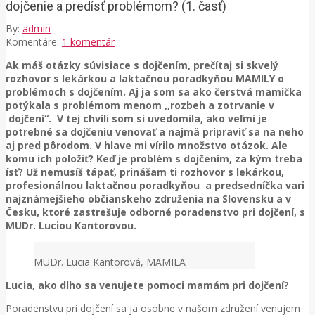
dojčenie a predísť problémom? (1. časť)
By:
admin
Komentáre:
1 komentár
Ak máš otázky súvisiace s dojčením, prečítaj si skvelý
rozhovor s lekárkou a laktačnou poradkyňou MAMILY o
problémoch s dojčením. Aj ja som sa ako čerstvá mamička
potýkala s problémom menom ,,rozbeh a zotrvanie v
dojčení“. V tej chvíli som si uvedomila, ako veľmi je
potrebné sa dojčeniu venovať a najmä pripraviť sa na neho
aj pred pôrodom. V hlave mi vírilo množstvo otázok. Ale
komu ich položiť? Keď je problém s dojčením, za kým treba
ísť? Už nemusíš tápať, prinášam ti rozhovor s lekárkou,
profesionálnou laktačnou poradkyňou a predsedníčka vari
najznámejšieho občianskeho združenia na Slovensku a v
Česku, ktoré zastrešuje odborné poradenstvo pri dojčení, s
MUDr. Luciou Kantorovou.
MUDr. Lucia Kantorová, MAMILA
Lucia, ako dlho sa venujete pomoci mamám pri dojčení?
Poradenstvu pri dojčení sa ja osobne v našom združení venujem