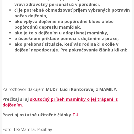
vraví
zdravotný personál už v pôrodnici,
či je potrebné obmedzovať príjem vybraných potravín
počas dojčenia,
ako vplýva dojčenie na popôrodné blues alebo
popôrodnú depresiu mamičiek,
ako je to s dojčením u adoptívnej maminky,
o úspešnom príklade pomoci s dojčením z praxe,
ako prekonať situácie, keď vás rodina či okolie v
dojčení nepodporuje. Pre pokračovanie článku klikni:
Za rozhovor ďakujem
MUDr. Lucii Kantorovej z MAMILY.
Prečítaj si aj
skutočný príbeh maminky o jej trápení s
dojčením.
Pozri aj ostatné užitočné články
TU
.
Foto: LK/Mamila, Pixabay