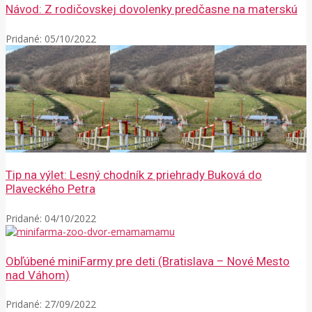
Návod: Z rodičovskej dovolenky predčasne na materskú
Pridané:
05/10/2022
Tip na výlet: Lesný chodník z priehrady Buková do
Plaveckého Petra
Pridané:
04/10/2022
Obľúbené miniFarmy pre deti (Bratislava – Nové Mesto
nad Váhom)
Pridané:
27/09/2022