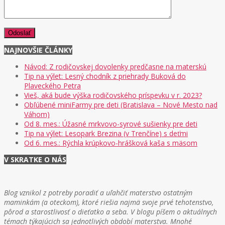
NAJNOVŠIE ČLÁNKY
Návod: Z rodičovskej dovolenky predčasne na materskú
Tip na výlet: Lesný chodník z priehrady Buková do
Plaveckého Petra
Vieš, aká bude výška rodičovského príspevku v r. 2023?
Obľúbené miniFarmy pre deti (Bratislava – Nové Mesto nad
Váhom)
Od 8. mes.: Úžasné mrkvovo-syrové sušienky pre deti
Tip na výlet: Lesopark Brezina (v Trenčíne) s deťmi
Od 6. mes.: Rýchla krúpkovo-hrášková kaša s mäsom
V SKRATKE O NÁS
Blog vznikol z potreby poradiť a uľahčiť materstvo ostatným
maminkám (a oteckom), ktoré riešia najmä svoje prvé tehotenstvo,
pôrod a starostlivosť o dieťatko a seba. V blogu píšem o aktuálnych
témach týkajúcich sa jednotlivých období materstva. Mnohé