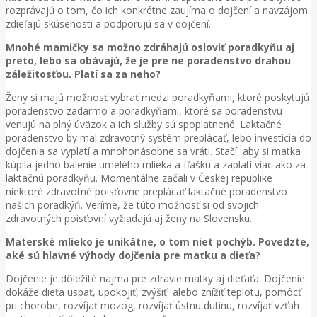
rozprávajú o tom, čo ich konkrétne zaujíma o dojčení a navzájom
zdieľajú skúsenosti a podporujú sa v dojčení.
Mnohé mamičky sa možno zdráhajú osloviť poradkyňu aj
preto, lebo sa obávajú, že je pre ne poradenstvo drahou
záležitosťou. Platí sa za neho?
Ženy si majú možnosť vybrať medzi poradkyňami, ktoré poskytujú
poradenstvo zadarmo a poradkyňami, ktoré sa poradenstvu
venujú na plný úväzok a ich služby sú spoplatnené. Laktačné
poradenstvo by mal zdravotný systém preplácať, lebo investícia do
dojčenia sa vyplatí a mnohonásobne sa vráti. Stačí, aby si matka
kúpila jedno balenie umelého mlieka a fľašku a zaplatí viac ako za
laktačnú poradkyňu. Momentálne začali v Českej republike
niektoré zdravotné poisťovne preplácať laktačné poradenstvo
našich poradkýň. Veríme, že túto možnosť si od svojich
zdravotných poisťovní vyžiadajú aj ženy na Slovensku.
Materské mlieko je unikátne, o tom niet pochýb. Povedzte,
aké sú hlavné výhody dojčenia pre matku a dieťa?
Dojčenie je dôležité najmä pre zdravie matky aj dieťaťa. Dojčenie
dokáže dieťa uspať, upokojiť, zvýšiť alebo znížiť teplotu, pomôcť
pri chorobe, rozvíjať mozog, rozvíjať ústnu dutinu, rozvíjať vzťah