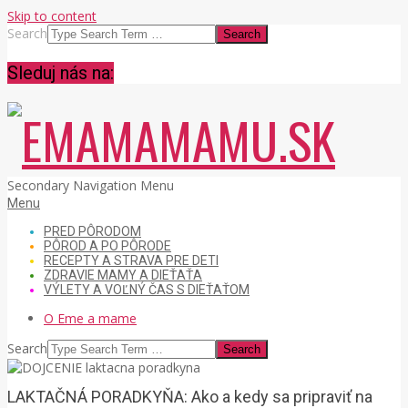
Skip to content
Search
Sleduj nás na:
EMAMAMAMU.SK
Secondary Navigation Menu
Menu
PRED PÔRODOM
PÔROD A PO PÔRODE
RECEPTY A STRAVA PRE DETI
ZDRAVIE MAMY A DIEŤAŤA
VÝLETY A VOĽNÝ ČAS S DIEŤAŤOM
O Eme a mame
Search
LAKTAČNÁ PORADKYŇA: Ako a kedy sa pripraviť na