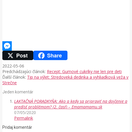
Post
Share
Messenger
2022-05-06
Predchádzajúci článok:
Recept: Gumové cukríky nie len pre deti
Ďalší článok:
Tip na výlet: Stredoveká dedinka a vyhliadková veža v
Strečne
Jeden komentár
LAKTAČNÁ PORADKYŇA: Ako a kedy sa pripraviť na dojčenie a
predísť problémom? (2. časť) – Emamamamu.sk
07/05/2020
Permalink
Pridaj komentár