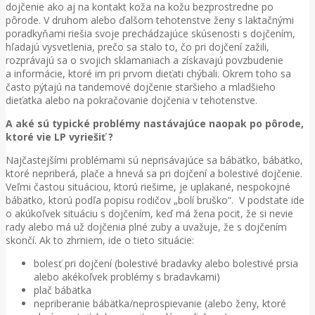
dojčenie ako aj na kontakt koža na kožu bezprostredne po
pôrode. V druhom alebo ďalšom tehotenstve ženy s laktačnými
poradkyňami riešia svoje prechádzajúce skúsenosti s dojčením,
hľadajú vysvetlenia, prečo sa stalo to, čo pri dojčení zažili,
rozprávajú sa o svojich sklamaniach a získavajú povzbudenie
a informácie, ktoré im pri prvom dieťati chýbali. Okrem toho sa
často pýtajú na tandemové dojčenie staršieho a mladšieho
dieťatka alebo na pokračovanie dojčenia v tehotenstve.
A aké sú typické problémy nastávajúce naopak po pôrode,
ktoré vie LP vyriešiť ?
Najčastejšími problémami sú neprisávajúce sa bábätko, bábätko,
ktoré nepriberá, plače a hnevá sa pri dojčení a bolestivé dojčenie.
Veľmi častou situáciou, ktorú riešime, je uplakané, nespokojné
bábätko, ktorú podľa popisu rodičov „bolí bruško“. V podstate ide
o akúkoľvek situáciu s dojčením, keď má žena pocit, že si nevie
rady alebo má už dojčenia plné zuby a uvažuje, že s dojčením
skončí. Ak to zhrniem, ide o tieto situácie:
bolesť pri dojčení (bolestivé bradavky alebo bolestivé prsia
alebo akékoľvek problémy s bradavkami)
plač bábätka
nepriberanie bábätka/neprospievanie (alebo ženy, ktoré