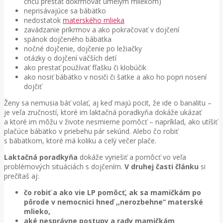
chcú prestať dokrmovať umelým mliekom)
neprisávajúce sa bábätko
nedostatok
materského mlieka
zavádzanie príkrmov a ako pokračovať v dojčení
spánok dojčeného bábätka
nočné dojčenie, dojčenie po ležiačky
otázky o dojčení väčších detí
ako prestať používať fľašku či klobúčik
ako nosiť bábätko v nosiči či šatke a ako ho popri nosení
dojčiť
Ženy sa nemusia báť volať, aj keď majú pocit, že ide o banalitu –
je veľa zručností, ktoré im laktačná poradkyňa dokáže ukázať
a ktoré im môžu v živote nesmierne pomôcť – napríklad, ako utíšiť
plačúce bábätko v priebehu pár sekúnd. Alebo čo robiť
s bábätkom, ktoré má koliku a celý večer plače.
Laktačná poradkyňa
dokáže vyriešiť a pomôcť vo veľa
problémových situáciách s dojčením.
V druhej časti článku
si
prečítaš aj:
čo robiť a ako vie LP pomôcť, ak sa mamičkám po
pôrode v nemocnici hneď ,,nerozbehne“ materské
mlieko,
aké nesprávne postupy a rady mamičkám