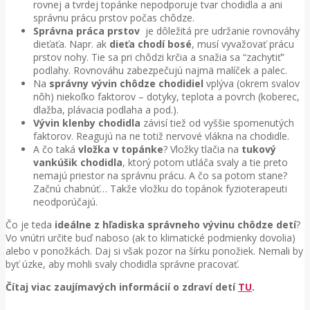
rovnej a tvrdej topánke nepodporuje tvar chodidla a ani
správnu prácu prstov počas chôdze.
Správna práca prstov
je dôležitá pre udržanie rovnováhy
dieťaťa. Napr. ak
dieťa chodí bosé
, musí vyvažovať prácu
prstov nohy. Tie sa pri chôdzi krčia a snažia sa “zachytiť”
podlahy. Rovnováhu zabezpečujú najmä malíček a palec.
Na
správny vývin chôdze chodidiel
vplýva (okrem svalov
nôh) niekoľko faktorov – dotyky, teplota a povrch (koberec,
dlažba, plávacia podlaha a pod.).
Vývin klenby chodidla
závisí tiež od vyššie spomenutých
faktorov. Reagujú na ne totiž nervové vlákna na chodidle.
A čo taká
vložka v topánke
? Vložky tlačia na
tukový
vankúšik chodidla
, ktorý potom utláča svaly a tie preto
nemajú priestor na správnu prácu. A čo sa potom stane?
Začnú chabnúť… Takže vložku do topánok fyzioterapeuti
neodporúčajú.
Čo je teda
ideálne z hľadiska správneho vývinu chôdze detí
?
Vo vnútri určite buď naboso (ak to klimatické podmienky dovolia)
alebo v ponožkách. Daj si však pozor na šírku ponožiek. Nemali by
byť úzke, aby mohli svaly chodidla správne pracovať.
Čítaj viac zaujímavých informácií o zdraví detí
TU
.