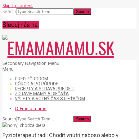
Skip to content
Search
Sleduj nás na:
EMAMAMAMU.SK
Secondary Navigation Menu
Menu
PRED PÔRODOM
PÔROD A PO PÔRODE
RECEPTY A STRAVA PRE DETI
ZDRAVIE MAMY A DIEŤAŤA
VÝLETY A VOĽNÝ ČAS S DIEŤAŤOM
O Eme a mame
Search
Fyzioterapeut radí: Chodiť vnútri naboso alebo v