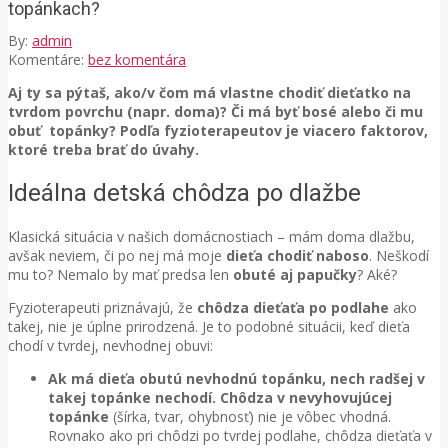
topánkach?
By:
admin
Komentáre:
bez komentára
Aj ty sa pýtaš, ako/v čom má vlastne chodiť dieťatko na
tvrdom povrchu (napr. doma)? Či má byť bosé alebo či mu
obuť topánky? Podľa fyzioterapeutov je viacero faktorov,
ktoré treba brať do úvahy.
Ideálna detská chôdza po dlažbe
Klasická situácia v našich domácnostiach – mám doma dlažbu,
avšak neviem, či po nej má moje
dieťa chodiť naboso
. Neškodí
mu to? Nemalo by mať predsa len
obuté aj papučky
? Aké?
Fyzioterapeuti priznávajú, že
chôdza dieťaťa po podlahe
ako
takej, nie je úplne prirodzená. Je to podobné situácii, keď dieťa
chodí v tvrdej, nevhodnej obuvi:
Ak má dieťa obutú nevhodnú topánku, nech radšej v
takej topánke nechodí. Chôdza v nevyhovujúcej
topánke
(šírka, tvar, ohybnosť) nie je vôbec vhodná.
Rovnako ako pri chôdzi po tvrdej podlahe, chôdza dieťaťa v