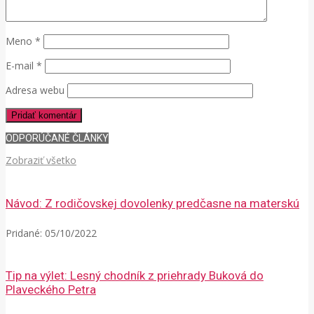
Meno
*
E-mail
*
Adresa webu
ODPORÚČANÉ ČLÁNKY
Zobraziť všetko
Návod: Z rodičovskej dovolenky predčasne na materskú
Pridané:
05/10/2022
Tip na výlet: Lesný chodník z priehrady Buková do
Plaveckého Petra