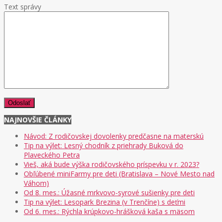
Text správy
NAJNOVŠIE ČLÁNKY
Návod: Z rodičovskej dovolenky predčasne na materskú
Tip na výlet: Lesný chodník z priehrady Buková do
Plaveckého Petra
Vieš, aká bude výška rodičovského príspevku v r. 2023?
Obľúbené miniFarmy pre deti (Bratislava – Nové Mesto nad
Váhom)
Od 8. mes.: Úžasné mrkvovo-syrové sušienky pre deti
Tip na výlet: Lesopark Brezina (v Trenčíne) s deťmi
Od 6. mes.: Rýchla krúpkovo-hrášková kaša s mäsom