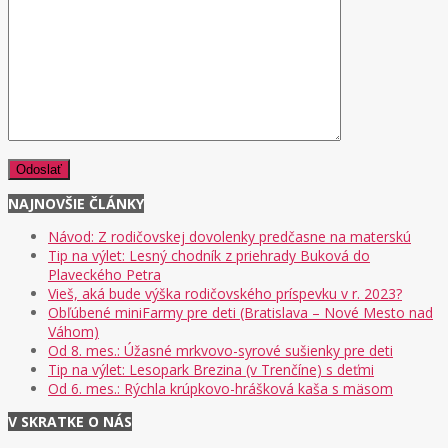
NAJNOVŠIE ČLÁNKY
Návod: Z rodičovskej dovolenky predčasne na materskú
Tip na výlet: Lesný chodník z priehrady Buková do
Plaveckého Petra
Vieš, aká bude výška rodičovského príspevku v r. 2023?
Obľúbené miniFarmy pre deti (Bratislava – Nové Mesto nad
Váhom)
Od 8. mes.: Úžasné mrkvovo-syrové sušienky pre deti
Tip na výlet: Lesopark Brezina (v Trenčíne) s deťmi
Od 6. mes.: Rýchla krúpkovo-hrášková kaša s mäsom
V SKRATKE O NÁS