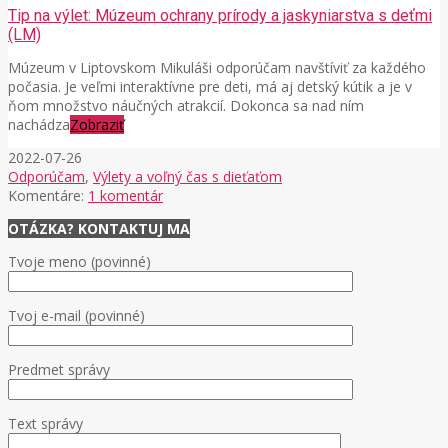
Tip na výlet: Múzeum ochrany prírody a jaskyniarstva s deťmi
(LM)
Múzeum v Liptovskom Mikuláši odporúčam navštíviť za každého
počasia. Je veľmi interaktívne pre deti, má aj detský kútik a je v
ňom množstvo náučných atrakcií. Dokonca sa nad ním
nachádza
Zobraziť
2022-07-26
Odporúčam
,
Výlety a voľný čas s dieťaťom
Komentáre:
1 komentár
OTÁZKA? KONTAKTUJ MA
Tvoje meno (povinné)
Tvoj e-mail (povinné)
Predmet správy
Text správy