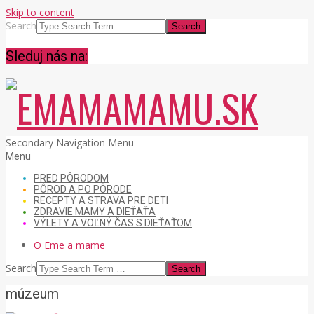
Skip to content
Search
Sleduj nás na:
EMAMAMAMU.SK
Secondary Navigation Menu
Menu
PRED PÔRODOM
PÔROD A PO PÔRODE
RECEPTY A STRAVA PRE DETI
ZDRAVIE MAMY A DIEŤAŤA
VÝLETY A VOĽNÝ ČAS S DIEŤAŤOM
O Eme a mame
Search
múzeum