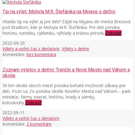
Tip na výlet: Mohyla M.R. Štefánika na Myjave s deťmi
Hľadás tip na výlet aj pre deti? Zájdi na Myjavu do mesta Brezová
pod Bradlom, kde je Mohyla M.R. Štefánika. Pre deti ponúka
históriu, turistiku, cyklistiku, výhľady a krásnu prírodu.
Zobraziť
2022-09-20
Výlety a voľný čas s dieťaťom
,
Výlety s deťmi
Komentáre:
bez komentára
Zoznam výletov s deťmi: Trenčín a Nové Mesto nad Váhom a
okolie
30 km okolie oboch miest ponúka bohaté možnosti zábavy pre
deti. Pozri sa, čo ponúka okolie Nového Mesta nad Váhom – park
miniatúr, farmy zvierat, históriu, hrady a zámky,
kolookruhy,
Zobraziť
2022-09-11
Výlety a voľný čas s dieťaťom
Komentáre:
2 komentáre