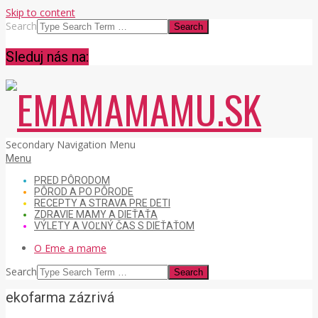
Skip to content
Search
Sleduj nás na:
EMAMAMAMU.SK
Secondary Navigation Menu
Menu
PRED PÔRODOM
PÔROD A PO PÔRODE
RECEPTY A STRAVA PRE DETI
ZDRAVIE MAMY A DIEŤAŤA
VÝLETY A VOĽNÝ ČAS S DIEŤAŤOM
O Eme a mame
Search
ekofarma zázrivá