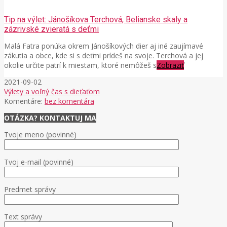
Tip na výlet: Jánošíkova Terchová, Belianske skaly a
zázrivské zvieratá s deťmi
Malá Fatra ponúka okrem Jánošíkových dier aj iné zaujímavé
zákutia a obce, kde si s deťmi prídeš na svoje. Terchová a jej
okolie určite patrí k miestam, ktoré nemôžeš s
Zobraziť
2021-09-02
Výlety a voľný čas s dieťaťom
Komentáre:
bez komentára
OTÁZKA? KONTAKTUJ MA
Tvoje meno (povinné)
Tvoj e-mail (povinné)
Predmet správy
Text správy