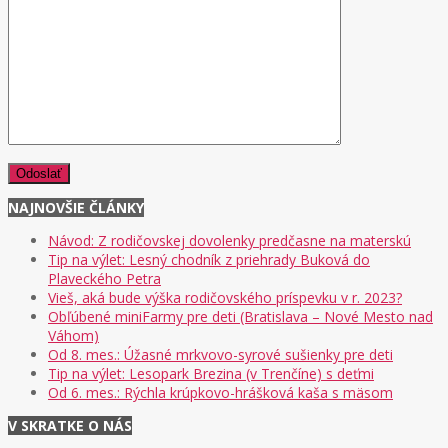
NAJNOVŠIE ČLÁNKY
Návod: Z rodičovskej dovolenky predčasne na materskú
Tip na výlet: Lesný chodník z priehrady Buková do
Plaveckého Petra
Vieš, aká bude výška rodičovského príspevku v r. 2023?
Obľúbené miniFarmy pre deti (Bratislava – Nové Mesto nad
Váhom)
Od 8. mes.: Úžasné mrkvovo-syrové sušienky pre deti
Tip na výlet: Lesopark Brezina (v Trenčíne) s deťmi
Od 6. mes.: Rýchla krúpkovo-hrášková kaša s mäsom
V SKRATKE O NÁS