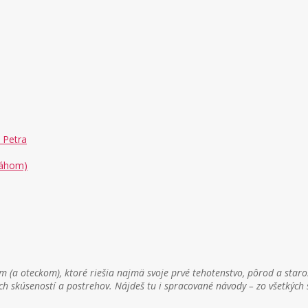
 Petra
Váhom)
 (a oteckom), ktoré riešia najmä svoje prvé tehotenstvo, pôrod a staro
ch skúseností a postrehov. Nájdeš tu i spracované návody – zo všetkýc