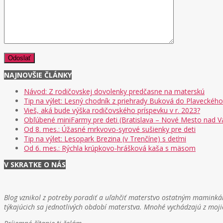
NAJNOVŠIE ČLÁNKY
Návod: Z rodičovskej dovolenky predčasne na materskú
Tip na výlet: Lesný chodník z priehrady Buková do Plaveckého
Vieš, aká bude výška rodičovského príspevku v r. 2023?
Obľúbené miniFarmy pre deti (Bratislava – Nové Mesto nad 
Od 8. mes.: Úžasné mrkvovo-syrové sušienky pre deti
Tip na výlet: Lesopark Brezina (v Trenčíne) s deťmi
Od 6. mes.: Rýchla krúpkovo-hrášková kaša s mäsom
V SKRATKE O NÁS
Blog vznikol z potreby poradiť a uľahčiť materstvo ostatným maminkám
týkajúcich sa jednotlivých období materstva. Mnohé vychádzajú z moji