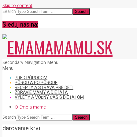
Skip to content
Search
Sleduj nás na:
EMAMAMAMU.SK
Secondary Navigation Menu
Menu
PRED PÔRODOM
PÔROD A PO PÔRODE
RECEPTY A STRAVA PRE DETI
ZDRAVIE MAMY A DIEŤAŤA
VÝLETY A VOĽNÝ ČAS S DIEŤAŤOM
O Eme a mame
Search
darovanie krvi