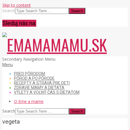
Skip to content
Search
Sleduj nás na:
EMAMAMAMU.SK
Secondary Navigation Menu
Menu
PRED PÔRODOM
PÔROD A PO PÔRODE
RECEPTY A STRAVA PRE DETI
ZDRAVIE MAMY A DIEŤAŤA
VÝLETY A VOĽNÝ ČAS S DIEŤAŤOM
O Eme a mame
Search
vegeta