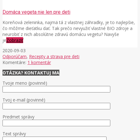
Domáca vegeta nie len pre deti
Koreňová zeleninka, najmä tá z vlastnej záhradky, je to najlepšie,
čo môžme dieťatku dať. Tak prečo nevyužiť vlastné BIO zdroje a
neurobiť z nich absolútne zdravú domácu vegetu? Navyše
je
Zobraziť
2020-09-03
Odporúčam
,
Recepty a strava pre deti
Komentáre:
1 komentár
OTÁZKA? KONTAKTUJ MA
Tvoje meno (povinné)
Tvoj e-mail (povinné)
Predmet správy
Text správy