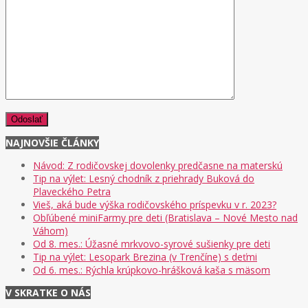
NAJNOVŠIE ČLÁNKY
Návod: Z rodičovskej dovolenky predčasne na materskú
Tip na výlet: Lesný chodník z priehrady Buková do
Plaveckého Petra
Vieš, aká bude výška rodičovského príspevku v r. 2023?
Obľúbené miniFarmy pre deti (Bratislava – Nové Mesto nad
Váhom)
Od 8. mes.: Úžasné mrkvovo-syrové sušienky pre deti
Tip na výlet: Lesopark Brezina (v Trenčíne) s deťmi
Od 6. mes.: Rýchla krúpkovo-hrášková kaša s mäsom
V SKRATKE O NÁS