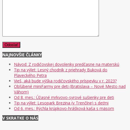
NAJNOVŠIE ČLÁNKY
Návod: Z rodičovskej dovolenky predčasne na materskú
Tip na výlet: Lesný chodník z priehrady Buková do
Plaveckého Petra
Vieš, aká bude výška rodičovského príspevku v r. 2023?
Obľúbené miniFarmy pre deti (Bratislava – Nové Mesto nad
Váhom)
Od 8. mes.: Úžasné mrkvovo-syrové sušienky pre deti
Tip na výlet: Lesopark Brezina (v Trenčíne) s deťmi
Od 6. mes.: Rýchla krúpkovo-hrášková kaša s mäsom
V SKRATKE O NÁS