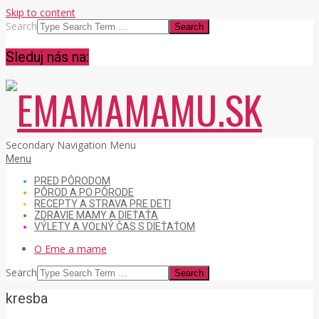
Skip to content
Search
Sleduj nás na:
EMAMAMAMU.SK
Secondary Navigation Menu
Menu
PRED PÔRODOM
PÔROD A PO PÔRODE
RECEPTY A STRAVA PRE DETI
ZDRAVIE MAMY A DIEŤAŤA
VÝLETY A VOĽNÝ ČAS S DIEŤAŤOM
O Eme a mame
Search
kresba