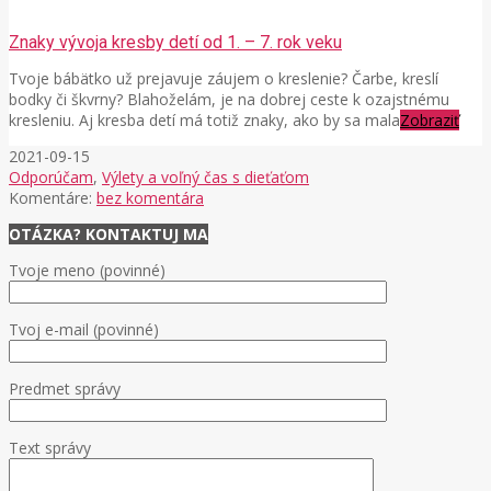
Znaky vývoja kresby detí od 1. – 7. rok veku
Tvoje bábätko už prejavuje záujem o kreslenie? Čarbe, kreslí
bodky či škvrny? Blahoželám, je na dobrej ceste k ozajstnému
kresleniu. Aj kresba detí má totiž znaky, ako by sa mala
Zobraziť
2021-09-15
Odporúčam
,
Výlety a voľný čas s dieťaťom
Komentáre:
bez komentára
OTÁZKA? KONTAKTUJ MA
Tvoje meno (povinné)
Tvoj e-mail (povinné)
Predmet správy
Text správy