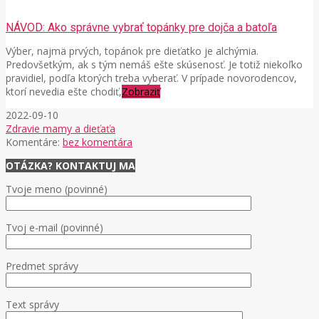
NÁVOD: Ako správne vybrať topánky pre dojča a batoľa
Výber, najmä prvých, topánok pre dieťatko je alchýmia.
Predovšetkým, ak s tým nemáš ešte skúsenosť. Je totiž niekoľko
pravidiel, podľa ktorých treba vyberať. V prípade novorodencov,
ktorí nevedia ešte chodiť,
Zobraziť
2022-09-10
Zdravie mamy a dieťaťa
Komentáre:
bez komentára
OTÁZKA? KONTAKTUJ MA
Tvoje meno (povinné)
Tvoj e-mail (povinné)
Predmet správy
Text správy