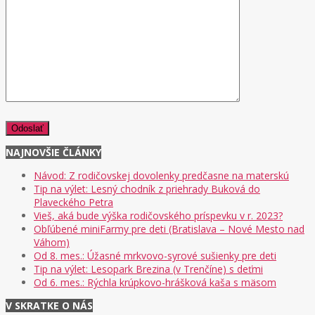
NAJNOVŠIE ČLÁNKY
Návod: Z rodičovskej dovolenky predčasne na materskú
Tip na výlet: Lesný chodník z priehrady Buková do
Plaveckého Petra
Vieš, aká bude výška rodičovského príspevku v r. 2023?
Obľúbené miniFarmy pre deti (Bratislava – Nové Mesto nad
Váhom)
Od 8. mes.: Úžasné mrkvovo-syrové sušienky pre deti
Tip na výlet: Lesopark Brezina (v Trenčíne) s deťmi
Od 6. mes.: Rýchla krúpkovo-hrášková kaša s mäsom
V SKRATKE O NÁS