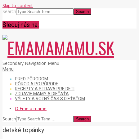
Skip to content
Search
Sleduj nás na:
EMAMAMAMU.SK
Secondary Navigation Menu
Menu
PRED PÔRODOM
PÔROD A PO PÔRODE
RECEPTY A STRAVA PRE DETI
ZDRAVIE MAMY A DIEŤAŤA
VÝLETY A VOĽNÝ ČAS S DIEŤAŤOM
O Eme a mame
Search
detské topánky