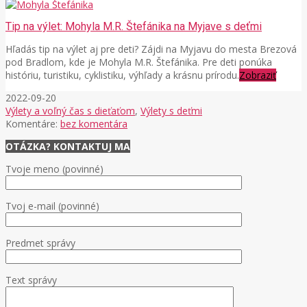
Tip na výlet: Mohyla M.R. Štefánika na Myjave s deťmi
Hľadás tip na výlet aj pre deti? Zájdi na Myjavu do mesta Brezová
pod Bradlom, kde je Mohyla M.R. Štefánika. Pre deti ponúka
históriu, turistiku, cyklistiku, výhľady a krásnu prírodu.
Zobraziť
2022-09-20
Výlety a voľný čas s dieťaťom
,
Výlety s deťmi
Komentáre:
bez komentára
OTÁZKA? KONTAKTUJ MA
Tvoje meno (povinné)
Tvoj e-mail (povinné)
Predmet správy
Text správy