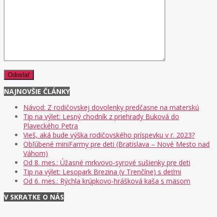
NAJNOVŠIE ČLÁNKY
Návod: Z rodičovskej dovolenky predčasne na materskú
Tip na výlet: Lesný chodník z priehrady Buková do
Plaveckého Petra
Vieš, aká bude výška rodičovského príspevku v r. 2023?
Obľúbené miniFarmy pre deti (Bratislava – Nové Mesto nad
Váhom)
Od 8. mes.: Úžasné mrkvovo-syrové sušienky pre deti
Tip na výlet: Lesopark Brezina (v Trenčíne) s deťmi
Od 6. mes.: Rýchla krúpkovo-hrášková kaša s mäsom
V SKRATKE O NÁS