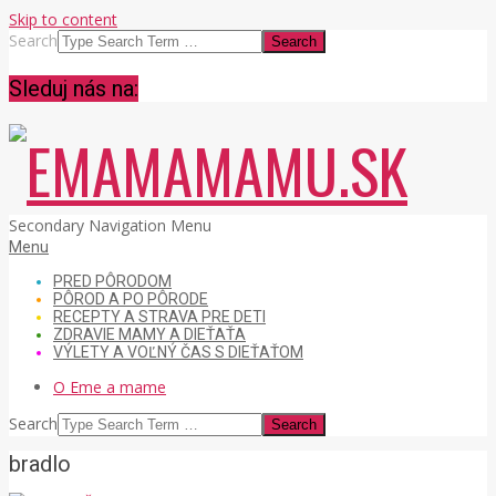
Skip to content
Search
Sleduj nás na:
EMAMAMAMU.SK
Secondary Navigation Menu
Menu
PRED PÔRODOM
PÔROD A PO PÔRODE
RECEPTY A STRAVA PRE DETI
ZDRAVIE MAMY A DIEŤAŤA
VÝLETY A VOĽNÝ ČAS S DIEŤAŤOM
O Eme a mame
Search
bradlo