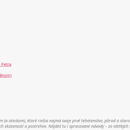
 Petra
Váhom)
 (a oteckom), ktoré riešia najmä svoje prvé tehotenstvo, pôrod a staro
ch skúseností a postrehov. Nájdeš tu i spracované návody – zo všetkýc