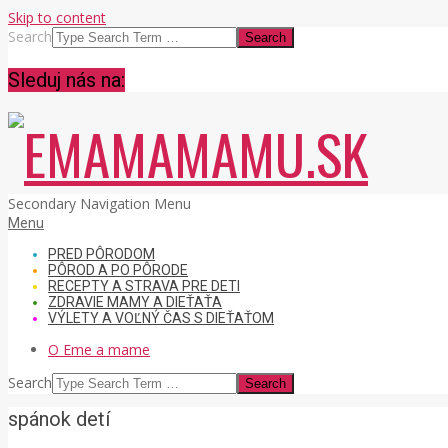
Skip to content
Search
Sleduj nás na:
EMAMAMAMU.SK
Secondary Navigation Menu
Menu
PRED PÔRODOM
PÔROD A PO PÔRODE
RECEPTY A STRAVA PRE DETI
ZDRAVIE MAMY A DIEŤAŤA
VÝLETY A VOĽNÝ ČAS S DIEŤAŤOM
O Eme a mame
Search
spánok detí