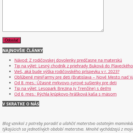
NAJNOVŠIE ČLÁNKY
Návod: Z rodičovskej dovolenky predčasne na materskú
Tip na výlet: Lesný chodník z priehrady Buková do Plaveckého
Vieš, aká bude výška rodičovského príspevku v r. 2023?
Obľúbené miniFarmy pre deti (Bratislava – Nové Mesto nad 
Od 8. mes.: Úžasné mrkvovo-syrové sušienky pre deti
Tip na výlet: Lesopark Brezina (v Trenčíne) s deťmi
Od 6. mes.: Rýchla krúpkovo-hrášková kaša s mäsom
V SKRATKE O NÁS
Blog vznikol z potreby poradiť a uľahčiť materstvo ostatným maminkám
týkajúcich sa jednotlivých období materstva. Mnohé vychádzajú z moji