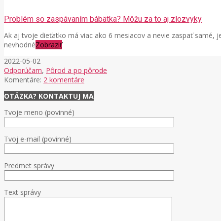
Problém so zaspávaním bábätka? Môžu za to aj zlozvyky
Ak aj tvoje dieťatko má viac ako 6 mesiacov a nevie zaspať samé, 
nevhodné
Zobraziť
2022-05-02
Odporúčam
,
Pôrod a po pôrode
Komentáre:
2 komentáre
OTÁZKA? KONTAKTUJ MA
Tvoje meno (povinné)
Tvoj e-mail (povinné)
Predmet správy
Text správy